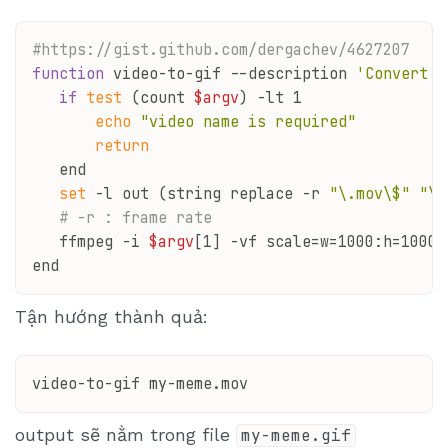
#https://gist.github.com/dergachev/4627207
function
 video-to-gif --description 
'Convert m
if
test
 (count 
$argv
) -lt 1

echo
"video name is required"
return
   end

set
 -l out (string replace -r 
"\.mov\$"
"\.
# -r : frame rate
   ffmpeg -i 
$argv
[1] -vf scale=w=1000:h=1000:
Tận hướng thành quả:
video
-
to
-gif my-meme
.mov
output sẽ nằm trong file
my-meme.gif