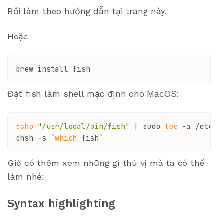
Rồi làm theo hướng dẫn tại trang này.
Hoặc
Đặt fish làm shell mặc định cho MacOS:
echo
"/usr/local/bin/fish"
 | sudo 
tee
 -a /etc/
chsh -s `
which
Giờ có thêm xem những gì thú vị mà ta có thể
làm nhé:
Syntax highlighting