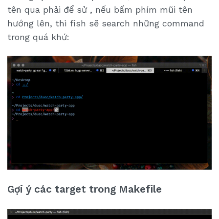
tên qua phải để sử , nếu bấm phím mũi tên
hướng lên, thì fish sẽ search những command
trong quá khứ:
Gợi ý các target trong Makefile