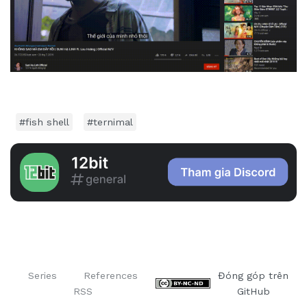
#fish shell
#ternimal
Series
References
Đóng góp trên
RSS
GitHub