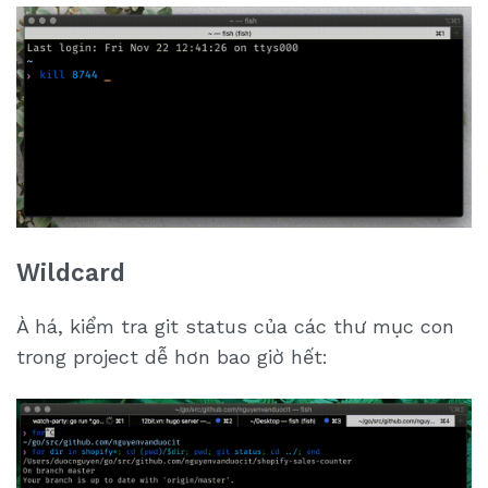
Wildcard
À há, kiểm tra git status của các thư mục con
trong project dễ hơn bao giờ hết: