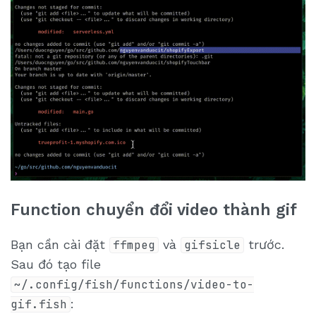
Function chuyển đổi video thành gif
Bạn cần cài đặt
và
trước.
ffmpeg
gifsicle
Sau đó tạo file
~/.config/fish/functions/video-to-
:
gif.fish