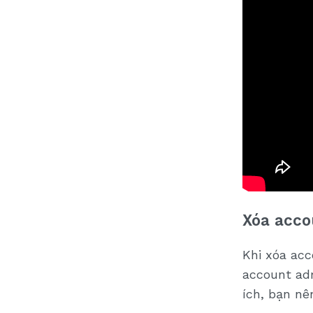
Xóa acco
Khi xóa ac
account adm
ích, bạn nê