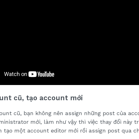
unt cũ, tạo account mới
count cũ, bạn không nên assign những post của acc
inistrator mới, làm như vậy thì việc thay đổi này t
n tạo một account editor mới rồi assign post qua c