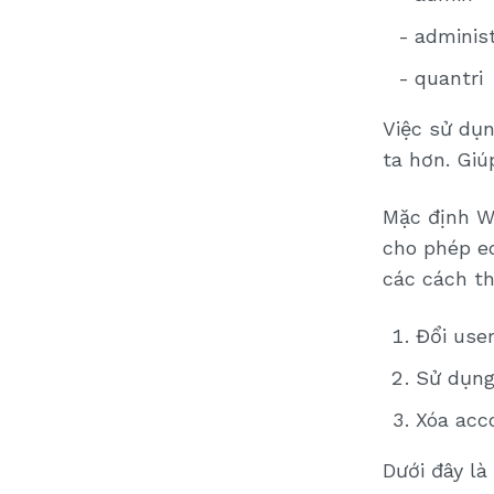
administ
quantri
Việc sử dụ
ta hơn. Giú
Mặc định W
cho phép ed
các cách th
Đổi use
Sử dụng
Xóa acc
Dưới đây là