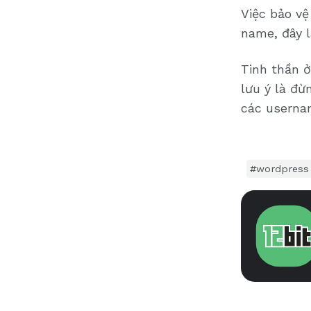
Việc bảo vệ
name, đây l
Tinh thần ở
lưu ý là đừ
các usernam
#wordpress