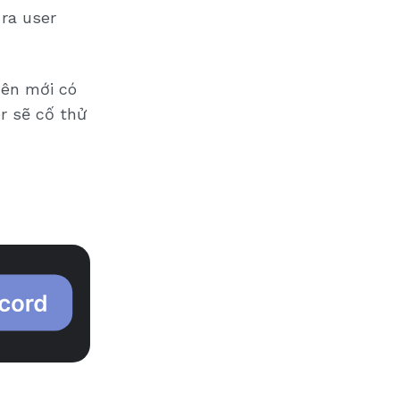
 ra user
Nên mới có
r sẽ cố thử