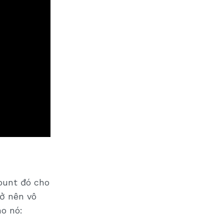
ount đó cho
rở nên vô
ho nó: