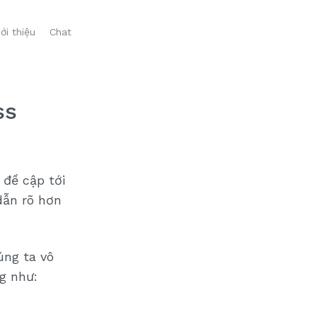
iới thiệu
Chat
ss
 đề cập tới
dẫn rõ hơn
úng ta vô
g như: