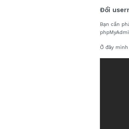
Đổi user
Bạn cần phả
phpMyAdmin
Ở đây mình